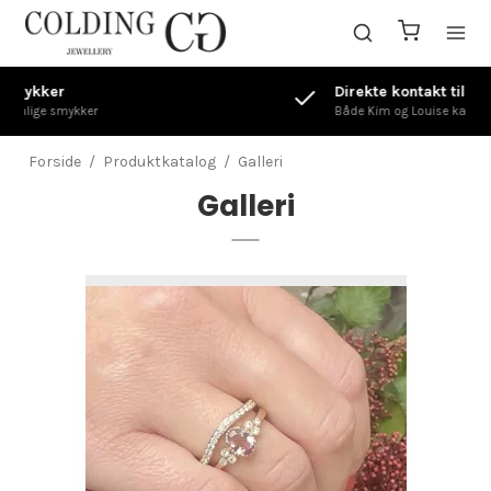
Direkte kontakt til Guldsmed
Både Kim og Louise kan hjælpe dig videre
Forside
/
Produktkatalog
/
Galleri
Galleri