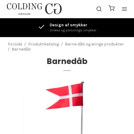
Design af smykker
Unikke og personlige smykker
Forside
/
Produktkatalog
/
Barne dåb og øvrige produkter
/
Barnedåb
Barnedåb