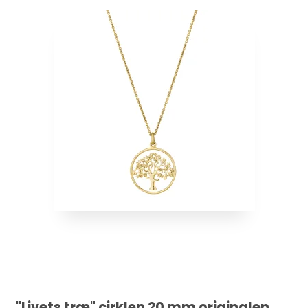
"Livets træ" cirklen 20 mm originalen