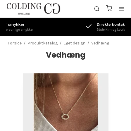
Direkte kontakt til Guldsmed
Både Kim og Louise kan hjælpe dig videre
Forside
/
Produktkatalog
/
Eget design
/
Vedhæng
Vedhæng